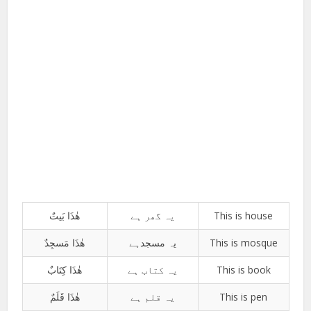
ھٰذَا بَیتٌ
یہ گھر ہے
This is house
ھٰذَا مَسجِدٌ
یہ مسجدہے
This is mosque
ھٰذَا کِتَابٌ
یہ کتاب ہے
This is book
ھٰذَا قَلَمٌ
یہ قلم ہے
This is pen