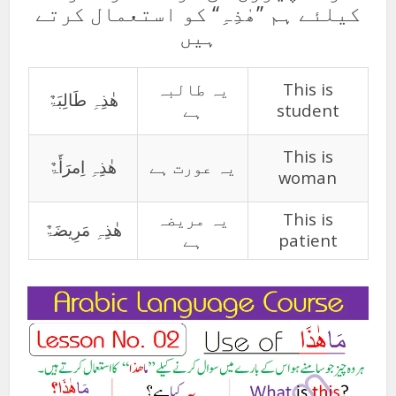
کیلئے ہم ’’ھٰذِہِ‘‘ کو استعمال کرتے
ہیں
یہ طالبہ
This is
ھٰذِہِ طَالِبَۃٌ
ہے
student
This is
یہ عورت ہے
ھٰذِہِ اِمرَأَۃٌ
woman
یہ مریضہ
This is
ھٰذِہِ مَرِیضَۃٌ
ہے
patient