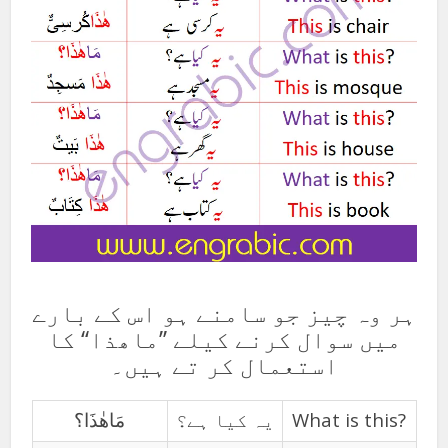
ہر وہ چیز جو سامنے ہو اس کے بارے
میں سوال کرنے کیلے ’’ماھذا‘‘ کا
استعمال کر تے ہیں۔
مَاھٰذَا؟
یہ کیا ہے؟
What is this?