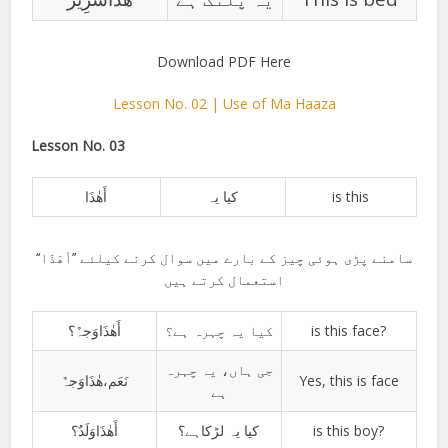
Download PDF Here
Lesson No. 02 | Use of Ma Haaza
Lesson No. 03
أَھٰذَا
کیا یہ
is this
سامنے پڑی ہوئی چیز کے بارے میں سوال کرنے کیلئے ’’أھَذَا‘‘
استعمال کرتے ہیں
أَھٰذَاوَجہٌ؟
کیا یہ چہرہ ہے؟
is this face?
جی ہاں، یہ چہرہ
نَعَم،ھٰذَاوَجہٌ
Yes, this is face
ہے
أَھٰذَاوَلَدٌ؟
کیا یہ لڑکاہے؟
is this boy?