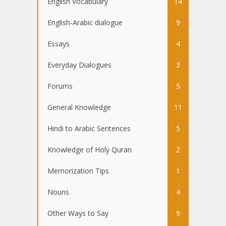
English Vocabulary
14
English-Arabic dialogue
9
Essays
4
Everyday Dialogues
3
Forums
5
General Knowledge
11
Hindi to Arabic Sentences
5
Knowledge of Holy Quran
2
Memorization Tips
1
Nouns
4
Other Ways to Say
9