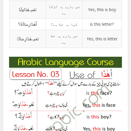
جی ہاں، یہ لڑکا
نَعَم،ھٰذَاوَلَدٌ
Yes, this is boy
ہے
أَھٰذَارِسَالَةُ؟
کیا یہ خط ہے؟
is this letter?
جی ہاں، یہ خط
نَعَم،ھٰذَارِسَالَۃٌ
Yes, this is letter
ہے