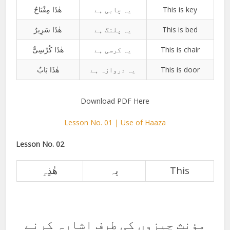
ھٰذَا مِفْتَاحٌ
یہ چابی ہے
This is key
ھٰذَا سَرِیرٌ
یہ پلنگ ہے
This is bed
ھٰذَا کُرْسِیٌّ
یہ کرسی ہے
This is chair
ھٰذَا بَابٌ
یہ دروازہ ہے
This is door
Download PDF Here
Lesson No. 01 | Use of Haaza
Lesson No. 02
ھٰذِہِ
یہ
This
مؤنث چیزوں کی طرف اشارہ کرنے