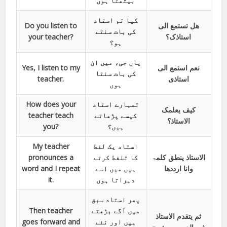
بیٹھتا ہوں
کیا تم استاد
Do you listen to
ھل تستمع الی
کی بات سنتے
your teacher?
استاذک؟
ہو؟
یاں جی، میں ان
Yes, I listen to my
نعم استمع الی
کی بات سنتا
teacher.
استاذی
ہوں
How does your
تمہارے استاد
کیف یعلمک
teacher teach
کیسے پڑھاتے
الاستاذ؟
you?
ہیں؟
My teacher
استاد یک لفط
pronounces a
کا تلفط کرتے
الاستاذ ینطق کلمۃ
word and I repeat
ہیں میں اسے
وانا ارددھا
it.
دہراتا ہوں
پھر استاد سبق
Then teacher
میں آگے بڑھتے
ثم یتقدم الاستاذ
goes forward and
ہیں اور نئے