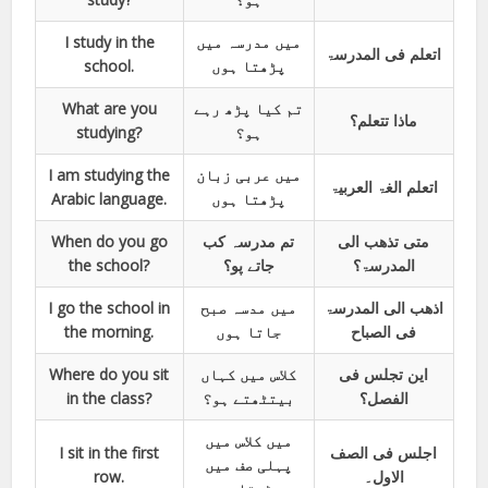
I study in the
میں مدرسہ میں
اتعلم فی المدرسۃ
school.
پڑھتا ہوں
What are you
تم کیا پڑھ رہے
ماذا تتعلم؟
studying?
ہو؟
I am studying the
میں عربی زبان
اتعلم الغۃ العربیۃ
Arabic language.
پڑھتا ہوں
When do you go
تم مدرسہ کب
متی تذھب الی
the school?
جاتے پو؟
المدرسۃ؟
I go the school in
میں مدسہ صبح
اذھب الی المدرسۃ
the morning.
جاتا ہوں
فی الصباح
Where do you sit
کلاس میں کہاں
این تجلس فی
in the class?
بیتٹھتے ہو؟
الفصل؟
میں کلاس میں
I sit in the first
اجلس فی الصف
پہلی صف میں
row.
الاول۔