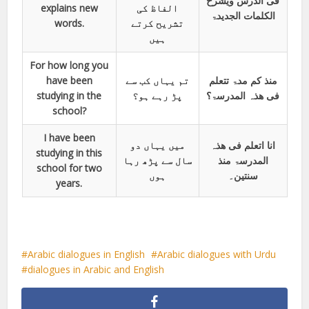
فی الدرس ویشرح
explains new
الفاظ کی
الکلمات الجدیدۃ
words.
تشریح کرتے
ہیں
For how long you
have been
تم یہاں کب سے
منذ کم مدۃ تتعلم
studying in the
پڑ رہے ہو؟
فی ھذہ المدرسۃ؟
school?
I have been
انا اتعلم فی ھذہ
میں یہاں دو
studying in this
المدرسۃ منذ
سال سے پڑھ رہا
school for two
سنتین۔
ہوں
years.
Arabic dialogues in English
Arabic dialogues with Urdu
dialogues in Arabic and English