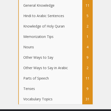
General Knowledge
11
Hindi to Arabic Sentences
5
Knowledge of Holy Quran
2
Memorization Tips
1
Nouns
4
Other Ways to Say
9
Other Ways to Say in Arabic
2
Parts of Speech
11
Tenses
9
Vocabulary Topics
31