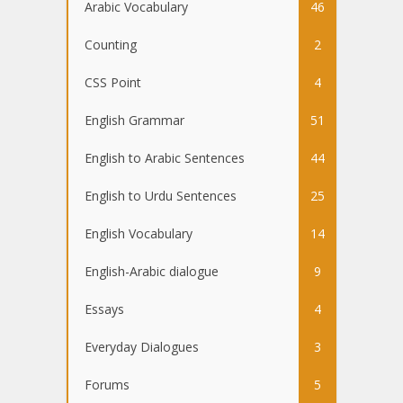
Arabic Vocabulary
46
Counting
2
CSS Point
4
English Grammar
51
English to Arabic Sentences
44
English to Urdu Sentences
25
English Vocabulary
14
English-Arabic dialogue
9
Essays
4
Everyday Dialogues
3
Forums
5