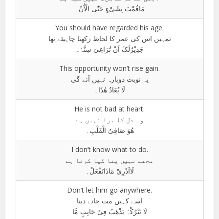
مَاقُمْتَ بِشَیْءٍ حَتّٰی الْآٰنْ۔
You should have regarded his age.
تمہیں اس کی عمر کا لحاظ رکھنا چاہیئے تھا
جَدِیْرٌلَکَ اَنْ تُرَاعِیَ سِنَّہٗ۔
This opportunity won’t rise gain.
یہ نوبت دوبارہ نہیں آئے گی
لَا یُعَادُ ھٰذَا۔
He is not bad at heart.
وہ دل کا برا نہیں ہے
ھُوَ صَافِیُ الْقَلْبِ۔
I don’t know what to do.
مجھے نہیں پتا کیا کرنا ہے
لَااَدْرِیْ مَاذَانَفْعَلْ۔
Don’t let him go anywhere.
اسے کہیں مت جانے دینا
لَا تَتْرُکْہُ یَذْھَبُ فِیْ جَانِبٍ مَّا