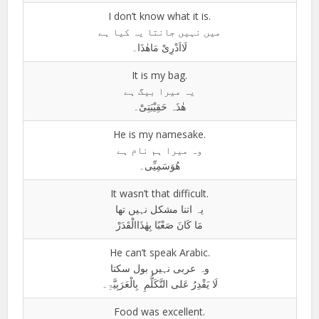
I don’t know what it is.
میں نہیں جانتا یہ کیا ہے
لَااَدْرِیْ مَاھٰذَا۔
It is my bag.
یہ میرا بیگ ہے
ھٰذَہ حَقِیْبَتِیْ۔
He is my namesake.
وہ میرا ہم نام ہے
ھُوَسَمِیِّی۔
It wasn’t that difficult.
یہ اتنا مشکل نہیں تھا
مَا کَانَ صَعْبًا بِھٰذَاالْقَدَرْ
He can’t speak Arabic.
وہ عربی نہیں بول سکتا
لَا یَقْدِرُ عَلی التَّکَلُّمِ بِالْعَرَبِیَّۃِ۔
Food was excellent.