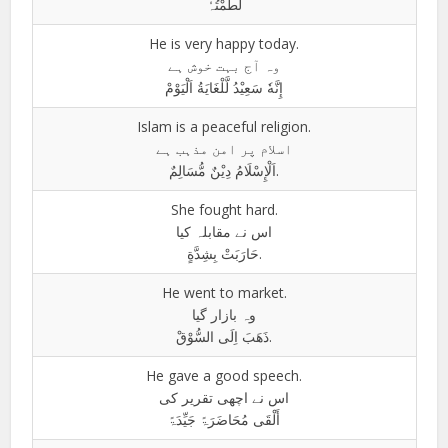
لَطَمْتُہٗ
He is very happy today.
وہ آج بہت خوش ہے
إِنَّهٗ سَعِيْدُ لَّلْغَايَةُ اَلْيَوْمْ
Islam is a peaceful religion.
اسلام پر امن مذہب ہے
اَلْإِسْلَامُ دِيْنٌ مُّسَالِمٌ.
She fought hard.
اس نے مقابلہ کیا
حَارَبَتْ بِشِدَّةٍ.
He went to market.
وہ بازار گیا
ذَهَبَ اِلَى السُّوْقْ.
He gave a good speech.
اس نے اچھی تقریر کی
أَلْقَى مُحَاضَرَۃً جَيِّدَۃً