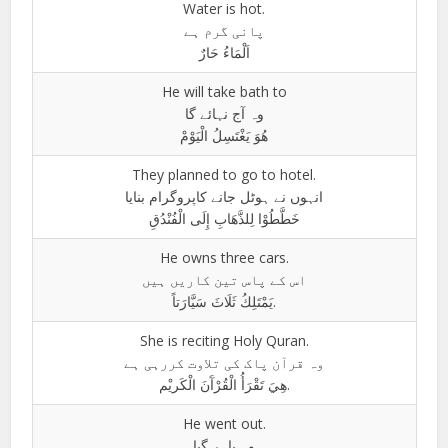
Water is hot.
پانی گرم ہے
اَلْمَاءُ حَارٌ
He will take bath to
وہ آج نہائے گا
ھُوَ یَغْتَسِلُ الْیَوْمْ
They planned to go to hotel.
انہوں نے ہوٹل جانے کاپروگرام بنایا
خَطَّطُوْا لِلذَّهَابِ إِلَى الْفُنْدُقِ
He owns three cars.
اس کے پاس تین کاریں ہیں
يَمْتَلِكُ ثَلَاثَ سَيَّارَتاً.
She is reciting Holy Quran.
وہ قرآن پاک کی تلاوت کررہی ہے
هِيَ تَقْرَأُ الْقُرْآَنَ الْكَریْم.
He went out.
وہ باہر گیا