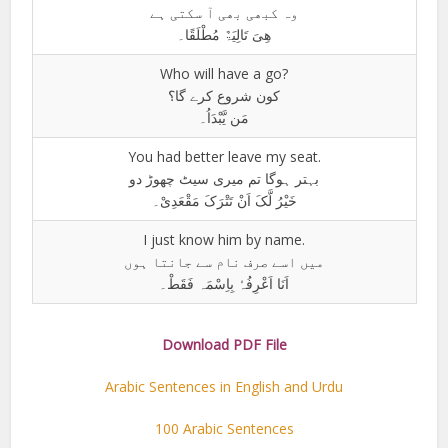
وہ کبھی بھی آ سکتی ہے
ھِیَ تَالِیَۃٌ مُطْلَقًا۔
Who will have a go?
کون شروع کرے گا؟
مَن یَّبْدَاُ۔
You had better leave my seat.
بہتر ہوگا تم میری سیٹ چھوڑ دو
خَیْرُ لَّکَ اَنْ تَتْرَکَ مَقْعَدِیْ۔
I just know him by name.
میں اسے صرف نام سے جانتا ہوں
اَنَا اَعْرِفُہٗ بِاِسْمَہ فَقَطْ۔
Download PDF File
Arabic Sentences in English and Urdu
100 Arabic Sentences