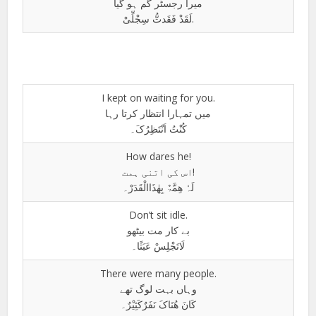
میرا رجسٹر گم ہو گیا
لَقَدْ فَقَدتُّ سِجْلِّیْ.
I kept on waiting for you.
میں تمہارا انتظار کرتا رہا
کُنْتُ اَنْتَظِرُکَ۔
How dares he!
اس کی اتنی ہمت!
لَہٗ ھِمَّۃٌ بِھٰذَاالْقَدَرْ۔
Don’t sit idle.
بے کار مت بیٹھو
لَاتَجْلِسْ عَبَثًا۔
There were many people.
وہاں بہت لوگ تھے
کَانَ ھُنَاکَ نَفَرٌکَثِیْرٌ۔