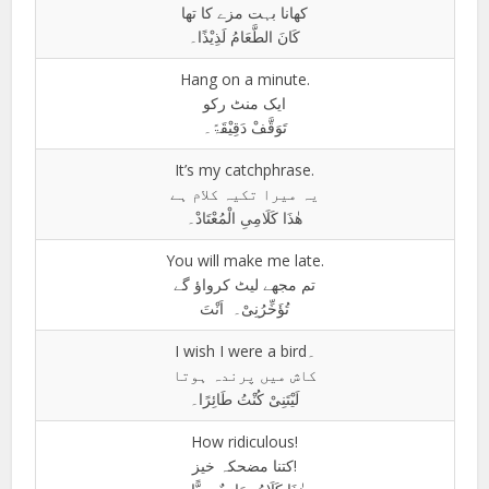
کھانا بہت مزے کا تھا
کَانَ الطَّعَامُ لَذِیْذًا۔
Hang on a minute.
ایک منٹ رکو
تَوَقَّفْ دَقِیْقَۃً۔
It’s my catchphrase.
یہ میرا تکیہ کلام ہے
ھٰذَا کَلَامِیِ الْمُعْتَادْ۔
You will make me late.
تم مجھے لیٹ کرواؤ گے
تُؤَخِّرُنِیْ۔ اَنْتَ
I wish I were a bird۔
کاش میں پرندہ ہوتا
لَیْتَنِیْ کُنْتُ طَائِرًا۔
How ridiculous!
کتنا مضحکہ خیز!