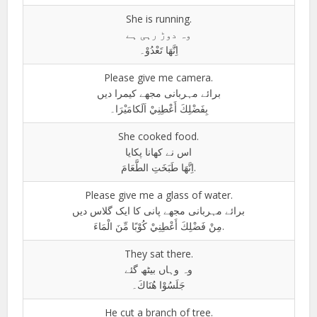
She is running.
وہ دوڑ رہی ہے
اِنَّهَا تَعْدُوْ۔
Please give me camera.
برائے مہربانی مجھے کیمرا دیں
بِفَضْلِكَ أَعْطِنِيْ اَلَكامَيْرَا۔
She cooked food.
اس نے کھانا پکایا
اِنَّهَا طَبَخَتِ الطَّعَامَ.
Please give me a glass of water.
برائے مہربانی مجھے پانی کا ایک گلاس دیں
مِنْ فَضْلِكَ أَعْطِنِيْ كُوْبًا مِّنَ الْمَاءَ.
They sat there.
وہ وہاں بیٹھ گئے
جَلَسُوْا هُنَاكَ۔
He cut a branch of tree.