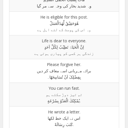
وہ شدید بخار کی وجہ سے مر گیا
He is eligible for this post.
ھُوَحَقِیْقُ لِّھٰذَالْعَمَلْ
وہ اس کی پوسٹ کے لئے اہل ہے
Life is dear to everyone.
اِنَّ الْحَیَاۃَ تَطِیْبُ لِکُلِّ اَحَدٍ
زندگی ہر کسی کو پیاری ہوتی ہے
Please forgive her.
برائے مہربانی اسے معاف کر دیں
بِفِضْلِکَ اَنْ تُسَامِحَھّا۔
You can run fast.
تم تیز دوڑ سکتے ہو
يُمْكِنُكَ الْعَدْوُ بِسُرْعَةٍ.
He wrote a letter.
اس نے ایک خط لکھا
كَتَبَ رِسَالَةً.