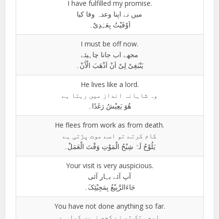
I have fulfilled my promise.
میں نے اپنا وعدہ وفا کیا
اَوْفَیْتُ بِعَہْدِیْ۔
I must be off now.
مجھے اب جانا چاہیئے
یَنْبَغِیْ لِیْ اَنْ اَذْھَبَ الْآٰنْ۔
He lives like a lord.
وہ شاہانہ انداز میں رہتا ہے
ھُوَ یَعِیْشُ رَغَدًا۔
He flees from work as from death.
کام کرتے تو اسے موت پڑتی ہے
یَلُوْحُ لَہٗ شِبْحُ الْمَوْتِ وَقْتَ الْعَمَلْ۔
Your visit is very auspicious.
آپ آئے بہار آئی
جَاءَالرَّبِیْعُ بِمَجِیْئِکَ۔
You have not done anything so far.
ابھی تک تم نے کچھ نہیں کیا ہے