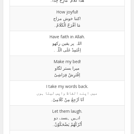
ھٰذَا کَلَامُ مَازِحٌ جِدًّا۔
How joyful!
کتنا خوش مزاج!
مَا اَفْرَحّ الْکَلَامْ۔
Have faith in Allah.
اللہ پر یقین رکھو
اِعْتَمِدْ عَلَی الَلّہ۔
Make my bed!
میرا بستر لگاو
اِفْتَرِشْ فِرَاشِیْ
I take my words back.
میں اپنے الفاظ واپس لیتا ہوں
اَنَا اَرْجِعُ مِنْ کَلَامِیْ۔
Let them laugh.
انہیں ہنسنے دو
اُتْرُکْھُمْ یَضْحَکُوْنْ۔