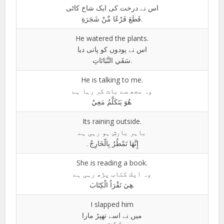
اس نے درخت کی ایک شاخ کاٹی
قَطَعَ فَرْعًا مِّنْ شَجَرَةِ.
He watered the plants.
اس نے پودوں کو پانی دیا
سَقَي النَّبَاتَاتِ.
He is talking to me.
وہ مجھ سے بات کر رہا ہے
ھُوَ يَتَکَلَّمُ مَعِيْ.
Its raining outside.
باہر بارش ہو رہی ہے
إِنَّهَا تَمْطُرُ بِالّخَارِجْ۔
She is reading a book.
وہ ایک کتاب پڑھ رہی ہے
هِيَ تَقْرَاُ الْكِتَابَ.
I slapped him
میں نے اسے تھپڑ مارا