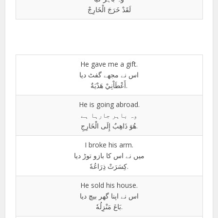
لَقَدْ خَرَجَ الْخَارِجْ
He gave me a gift.
اس نے مجھے گفٹ دیا
أَعْطَاْنِيْ هَدْيَةٌ.
He is going abroad.
وہ باہر جارہا ہے
هُوَ ذَاهِبٌ إِلَى الْخَارِجِ.
I broke his arm.
میں نے اس کا بازو توڑ دیا
كِسَرَتْ ذِرَاعُهٗ.
He sold his house.
اس نے اپنا گھر بیچ دیا
بَاعَ مَنْزِلُهٗ.