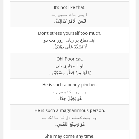
It’s not like that.
ایسی بات نہیں ہے
لَیْسَ الْاَمْرُ کَذَالِکْ۔
Don’t stress yourself too much.
اپنے دماغ پر زیادہ زور مت دو
لَا تُشَدِّدْ عَلٰی ذِھْنِکْ۔
Oh! Poor cat.
اوہ! بیچاری بلی
یَا لَھَا مِنْ قِطَّۃٍ مِسْکِیْنَۃٍ۔
He is such a penny-pincher.
وہ بیت کنجوس ہے
ھُوَ بَخِیْلٌ جِدًا۔
He is such a magnanimous person.
وہ بہت کھلے دل کا مالک ہے
ھُوَ وَسِیْعُ النَّفْسِ۔
She may come any time.