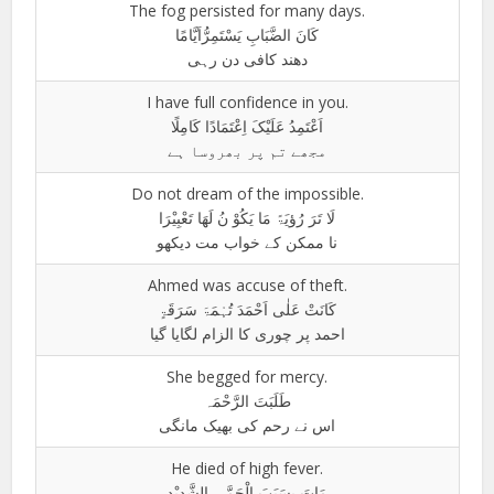
The fog persisted for many days.
کَانَ الضَّبَابِ یَسْتَمِرُّاَیَّامًا
دھند کافی دن رہی
I have full confidence in you.
اَعْتَمِدُ عَلَیْکَ اِعْتَمَادًا کَامِلًا
مجھے تم پر بھروسا ہے
Do not dream of the impossible.
لَا تَرَ رُؤیَۃً مَا یَکُوْ نُ لَھَا تَعْبِیْرَا
نا ممکن کے خواب مت دیکھو
Ahmed was accuse of theft.
کَانَتْ عَلٰی اَحْمَدَ تُہْمَۃَ سَرَقَۃٍ
احمد پر چوری کا الزام لگایا گیا
She begged for mercy.
طَلَبَتَ الرَّحْمَہ
اس نے رحم کی بھیک مانگی
He died of high fever.
مَاتَ بِسَبَبَ الْحَمَّی الشَّدِیْدِ