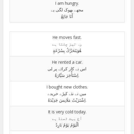
I am hungry.
مجھے بھوک لگی یے
أَنَا جَائِعٌ
He moves fast.
وہ تیز چلتا ہے
ھُوَیَتَحَرَّكُ بِسُرْعَةٍ
He rented a car.
اس نے کار کرائے پر لی
اِسْتَأْجَرَ سَيَّارَةٌ.
I bought new clothes.
میں نے نئے کپڑے خریدے
اِشْتَرَيْتُ مَلَابِسَ جَدِيْدَةً.
It is very cold today.
آج بہت ٹھنڈ ہے
اَلْیَوْمُ یَوْمٌ بَارِدٌ