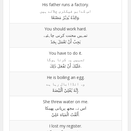
His father runs a factory.
اس کےابو فیکٹری چلاتے ہیں
وَالِدُهٗ يُدِيْرُ مَصْنَعًا.
You should work hard.
تمہیں محنت کرنی چاہئیے
يَجِبُ أَنْ تَعْمَلَ بِجَدً
You have to do it.
تمہیں یہ کرنا ہوگا
عَلَيْكَ أَنْ تَفْعَلَ ذٰلِكَ.
He is boiling an egg.
وہ انڈاابال رہا ہے
إِنَّهٗ يُغْلِيْ اَلْبَيْضَةً.
She threw water on me.
اس نے مجھ پرپانی پھینکا
أَلَقْتُ الْمَيَاهَ عَلِيْ.
I lost my register.