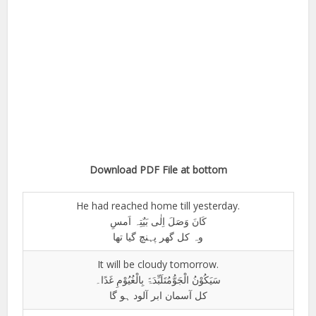
Download PDF File at bottom
He had reached home till yesterday.
کَانَ وَصَلَ اِلٰی بَیٌتِہ اَمسِ
وہ کل گھر پہنچ گیا تھا
It will be cloudy tomorrow.
سَیَکُوْنُ الْجَوُّمُتَلَبِّدَۃً بِالْغُیُوْمِ غَدًا۔
کل آسمان ابر آلود ہو گا