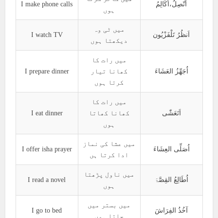
I make phone calls
اَتّصِلُ،اُکَالِمُ
ہوں
میں ٹی وہ
I watch TV
اَنظُرُ تَلْفَزْیُون
دیکھتا ہوں
میں رات کا
I prepare dinner
کھانا تیار
اُجَھِّزُ العَشَاءَ
کرتا ہوں
میں رات کا
I eat dinner
کھانا کھاتا
اَتَعَشّٰی
ہوں
میں عشا کی نماز
I offer isha prayer
اُصَلِّی العِشَاءَ
ادا کرتا ہں
میں ناول پڑھتا
I read a novel
اُطَالِعُ القِصَّۃَ
ہوں
میں بستر میں
I go to bed
آخُذُ الفِرَاشَ
جاتا ہوں