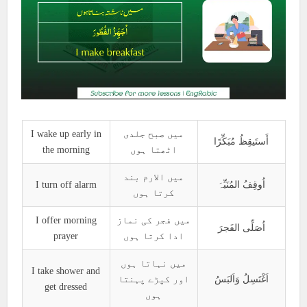
I wake up early in
میں صبح جلدی
أَستَیقِظُ مُبَکِّرًا
the morning
اٹھتا ہوں
میں الارم بند
I turn off alarm
اُوقِفُ المُنَبِّہَ
کرتا ہوں
I offer morning
میں فجر کی نماز
اُصَلِّی الفَجرَ
prayer
ادا کرتا ہوں
میں نہاتا ہوں
I take shower and
اَغْتَسِلُ وَاَلبَسُ
اور کپڑے پہنتا
get dressed
ہوں