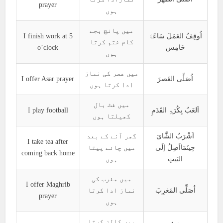
prayer
ہوں
میں پانچ بجے
I finish work at 5
اُوقِفُ العَمَلَ سَاعَۃَ
کام ختم کرتا
o’clock
خَامِس
ہوں
میں عصر کی نماز
I offer Asar prayer
اُصَلِّی العَصرَ
ادا کرتا ہوں
میں فٹ بال
I play football
اَلعَبُ بِکُرَۃِ القَدَمِ
کھیلتا ہوں
اَشْرَبُ الشَّایَ
گھر آنے کے بعد
I take tea after
حِینَمَااَصِلُ اِلَی
میں چائے پیتا
coming back home
البَیتِ
ہوں
میں مغرب کی
I offer Maghrib
اُصَلِّی المَغرِبَ
نماز ادا کرتا
prayer
ہوں
میں کالز کرتا