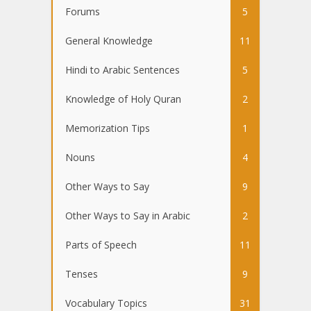
Forums
5
General Knowledge
11
Hindi to Arabic Sentences
5
Knowledge of Holy Quran
2
Memorization Tips
1
Nouns
4
Other Ways to Say
9
Other Ways to Say in Arabic
2
Parts of Speech
11
Tenses
9
Vocabulary Topics
31