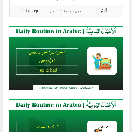
I fall asleep
میں سو جاتا ہوں
اَنَامُ