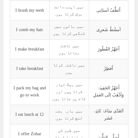
میں اپنے دانت
I brush my teeth
اُنَظِّفُ اَسنَانِی
برش کرتا ہوں
میں بالوں میں
I comb my hair
اَمشُطُ شَعرِی
کنگھی کرتا ہوں
میں ناشتہ
I make breakfast
اُجَھِّزُ الفُطُورَ
بناتا ہوں
میں ناشتہ کرتا
I take breakfast
اُفطِرُ
ہوں
میں بیگ تیار
I pack my bag and
اُجَھِّزُ الحَقِیبَۃَ
کرتا پوں اور
go to work
وَاَذْھَبُ اِلَی العَمَلِ
کام پر جاتا ہوں
اَتَغَدّٰی سَاعَۃَ ثَانِیَۃ
میں بارہ بجے
I eat lunch at 12
عَشَر
لنچ کرتا ہوں
میں ظہر کی
I offer Zohar
اُصَلِّی الظُّھرَ
نمازادا کرتا