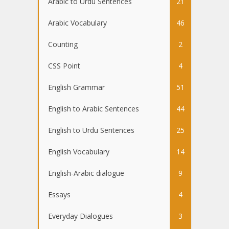
Arabic to Urdu Sentences
21
Arabic Vocabulary
46
Counting
2
CSS Point
4
English Grammar
51
English to Arabic Sentences
44
English to Urdu Sentences
25
English Vocabulary
14
English-Arabic dialogue
9
Essays
4
Everyday Dialogues
3