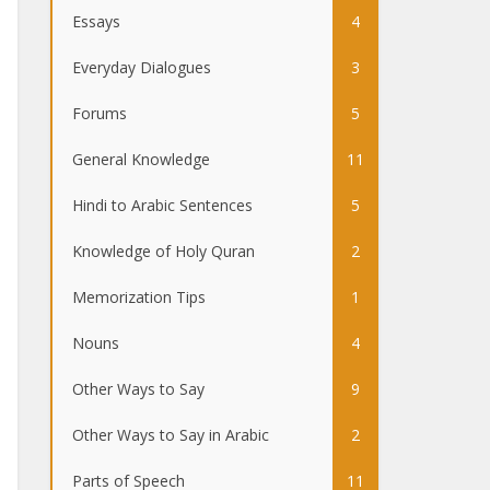
Essays
4
Everyday Dialogues
3
Forums
5
General Knowledge
11
Hindi to Arabic Sentences
5
Knowledge of Holy Quran
2
Memorization Tips
1
Nouns
4
Other Ways to Say
9
Other Ways to Say in Arabic
2
Parts of Speech
11