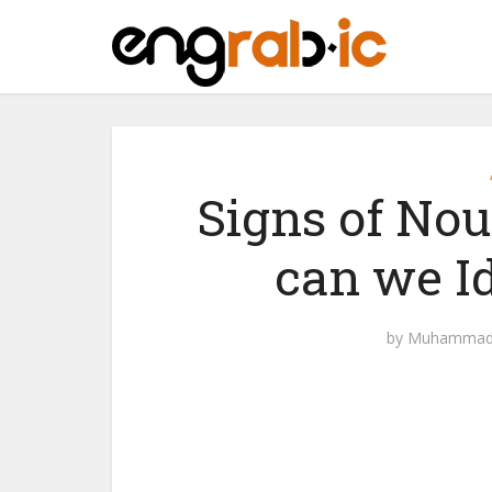
Signs of Nou
can we I
by
Muhammad 