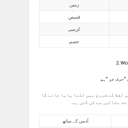
زمین
قمیص
کرسی
جسم
2. Wo
’حرف جر ‘‘ہو
ی لفظ کے شروع میں لکھا پایا جائے گا
احت مثالوں سے کی گئی ہے۔
آدمی کے ساتھ