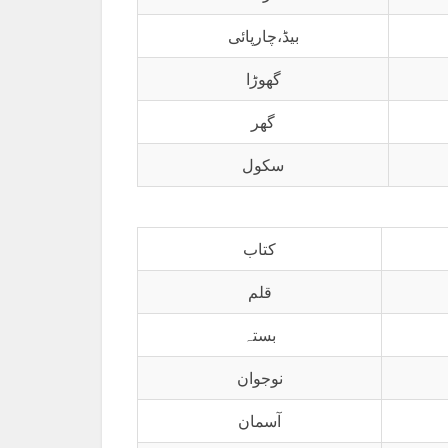
بیڈ،چارپائی
گھوڑا
گھر
سکول
کتاب
قلم
بستہ
نوجوان
آسمان