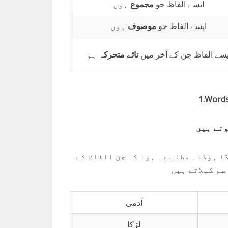
ایسے الفاظ جو
مجموع
ہوں
ایسے الفاظ جو
موصوف
ہوں
یسے الفاظ جن کے آخر میں
تائے
متحرکہ
ہو
1.Words
وتے ہیں
لگا ہوگا۔ مطلب یہ ہوا کہ جن الفاظ کے
سم کہلاتے ہیں
آدمی
لڑکا