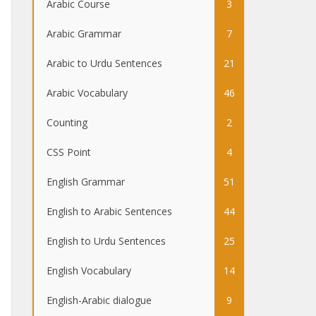
Arabic Course
3
Arabic Grammar
7
Arabic to Urdu Sentences
21
Arabic Vocabulary
46
Counting
2
CSS Point
4
English Grammar
51
English to Arabic Sentences
44
English to Urdu Sentences
25
English Vocabulary
14
English-Arabic dialogue
9