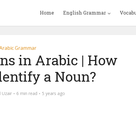
Home
English Grammar
Vocab
Arabic Grammar
ns in Arabic | How
dentify a Noun?
Uzair
6 min read
5 years ago