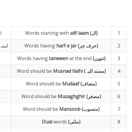
1
)
ال
(
laam
alif
Words starting with
ا
2
)
حرف جر
e jar (
harf
Words having
ایسے
3
)
تنوین
(
at the end
tanween
Words having
4
)
مسند
الیہ
(
Ilaihi
Musnad
Word should be
5
)
مضاف
(
Mudaaf
Word should be
6
)
مصغر
(
Musaghghir
Word should be
7
)
منسوب
(
Mansoob
Word should be
8
)
مثنٰی
(
words
Dual