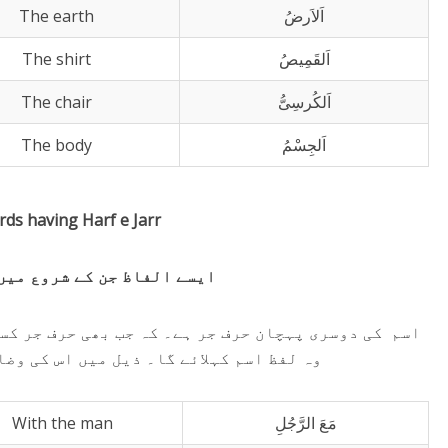
اَلاَرضُ
The earth
اَلقَمِیصُ
The shirt
اَلکُرسِیُّ
The chair
اَلجِسْمُ
The body
rds having Harf e Jarr
ایسے الفاظ جن کے شروع میں ’
اسم کی دوسری پہچان حرف جر ہے۔ کہ جب بھی حرف جر کس
وہ لفظ اسم کہلائے گا۔ ذیل میں اس کی وض
مَعَ الرَّجُلِ
With the man