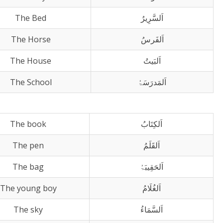
اَلسَّرِیرُ
The Bed
اَلفَرسُ
The Horse
اَلبَیتُ
The House
اَلمَدرَسَۃُ
The School
اَلکِتَابُ
The book
اَلقَلَمُ
The pen
اَلحَقِیبَۃُ
The bag
اَلغُلَامُ
The young boy
اَلسَّمَاءُ
The sky