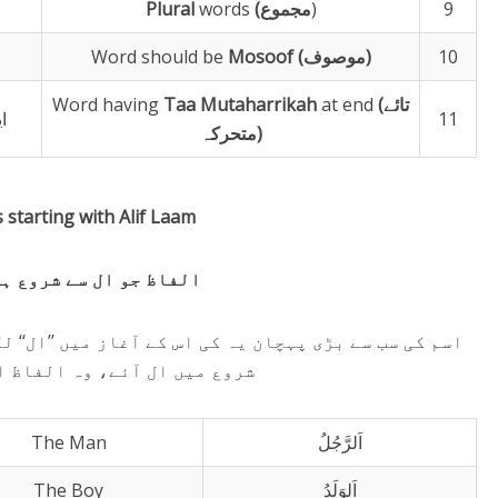
9
)
مجموع
(
words
Plural
10
)
موصوف
(
Mosoof
Word should be
تائے
(
at end
Mutaharrikah
Taa
Word having
11
ا
)
متحرکہ
 starting with Alif Laam
الفاظ جو ال سے شروع ہ
اسم کی سب سے بڑی پہچان یہ کی اس کے آغاز میں ’’ال‘‘ 
شروع میں ال آئے، وہ الفاظ ا
اَلرَّجُلُ
The Man
اَلوَلَدُ
The Boy