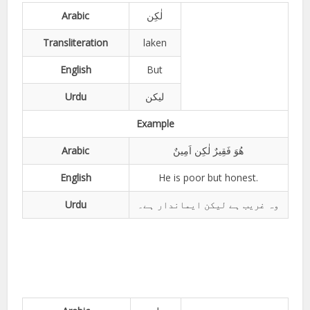
Arabic
لٰکِن
Transliteration
laken
English
But
Urdu
لیکن
Example
Arabic
ھُوَ فَقِیرٌ لٰکِن اَمِینٌ
English
He is poor but honest.
Urdu
وہ غریب ہے لیکن ایماندار ہے۔