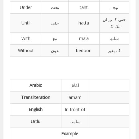
Under
تحت
taht
نیچے
حتی کہ،یہاں
Until
حتى
hatta
تک کہ
With
مع
ma’a
ساتھ
Without
بدون
bedoon
کے بغیر
Arabic
اَمَامٌ
Transliteration
amam
English
In front of
Urdu
سامنے
Example