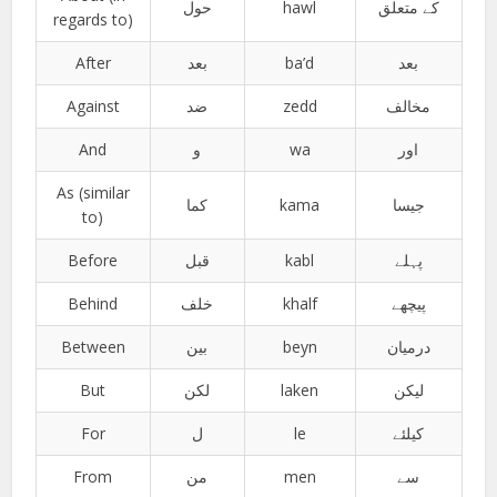
حول
hawl
کے متعلق
regards to)
After
بعد
ba’d
بعد
Against
ضد
zedd
مخالف
And
و
wa
اور
As (similar
كما
kama
جیسا
to)
Before
قبل
kabl
پہلے
Behind
خلف
khalf
پیچھے
Between
بين
beyn
درمیان
But
لكن
laken
لیکن
For
ل
le
کیلئے
From
من
men
سے