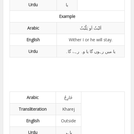
Urdu
یا
Example
Arabic
اَلبُثُ اَو یَلْبُثُ
English
Wither I or he will stay.
Urdu
یا میں رہوں گا یا وہ رہے گا۔
Arabic
خَارِجٌ
Transliteration
Kharej
English
Outside
Urdu
باہر