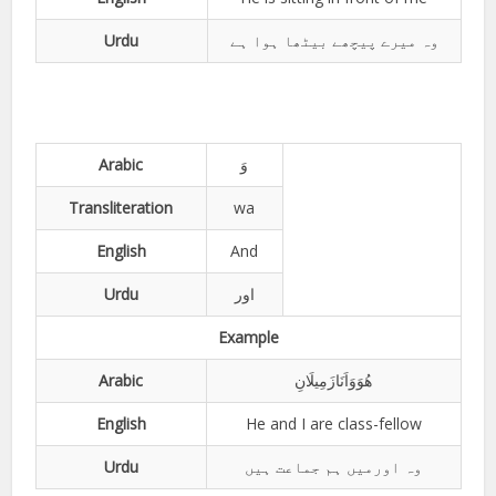
Urdu
وہ میرے پیچھے بیٹھا ہوا ہے
Arabic
وَ
Transliteration
wa
English
And
Urdu
اور
Example
Arabic
ھُوَوَاَنَازَمِیلَانِ
English
He and I are class-fellow
Urdu
وہ اورمیں ہم جماعت ہیں