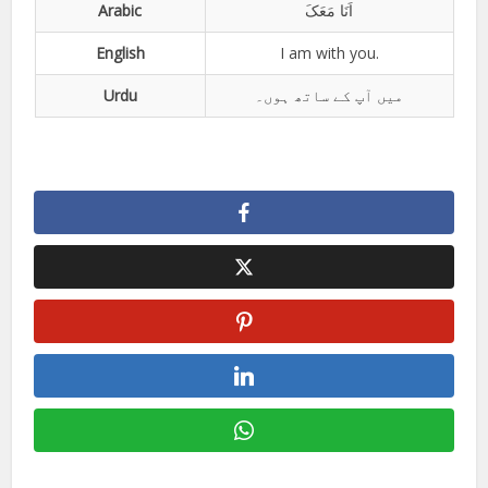
Arabic
اَنَا مَعَکَ
English
I am with you.
Urdu
میں آپ کے ساتھ ہوں۔