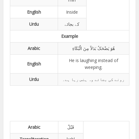
English
Inside
Urdu
کے بجائے
Example
Arabic
ھُوَ یَضْحَکُ بَدَلاً مِنَ الْبُکَاءِ
He is laughing instead of
English
weeping.
Urdu
رونے کی بجائے وہ ہنس رہا ہے۔
Arabic
قَبْلٌ