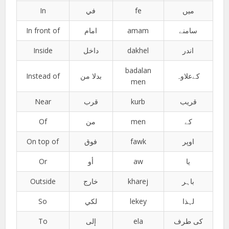
In
في
fe
میں
In front of
امام
amam
سامنے
Inside
داخل
dakhel
اندر
badalan
Instead of
بدلا من
کےعلاوہ
men
Near
قرب
kurb
قریب
Of
من
men
کے
On top of
فوق
fawk
اوپر
Or
أو
aw
یا
Outside
خارج
kharej
باہر
So
لكي
lekey
لہذا
To
إلى
ela
کی طرف