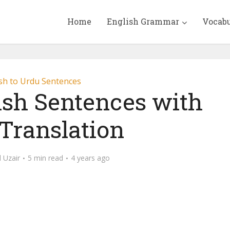
Home
English Grammar
Vocab
sh to Urdu Sentences
ish Sentences with
Translation
Uzair
5 min read
4 years ago