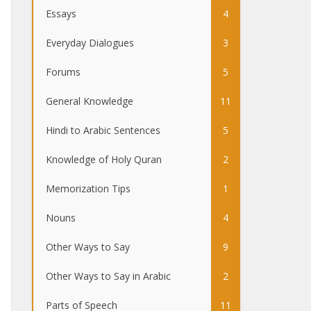
Essays
4
Everyday Dialogues
3
Forums
5
General Knowledge
11
Hindi to Arabic Sentences
5
Knowledge of Holy Quran
2
Memorization Tips
1
Nouns
4
Other Ways to Say
9
Other Ways to Say in Arabic
2
Parts of Speech
11