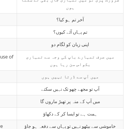
ہوں
آخر تم ہو کیا؟
تم یہاں آئے کیوں؟
اپنی زبان کو لگام دو
ause of
میں صرف تمہارے باپ کی وجہ سے تمہاری
بکواس سن رہا ہوں
میں آپ سے ڈرتا نہیں ہوں
آپ تو مجھے چھو تک نہیں سکتے
میں آپ کے منہ پر تھبڑ ماروں گا
ہمت ہے تو ایسا کر کے دکھاؤ
re
خاموشی سے بیٹھو نہیں تو یہاں سے دفعہ ہو جاؤ