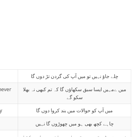
چلے جاؤ نہیں تو میں آپ کی گردن تڑ دوں گا
 never
میں ےمہیں ایسا سبق سکھاؤں گا کہ تم کبھی نہ بھلا
سکو گے
y
میں آپ کو حوالات میں بند کروا دوں گا
چاہے کچھ بھی ہو میں چھوڑوں گا نہیں
ضرورت پڑی تو میں تمہاری جان بھی لے سکتا