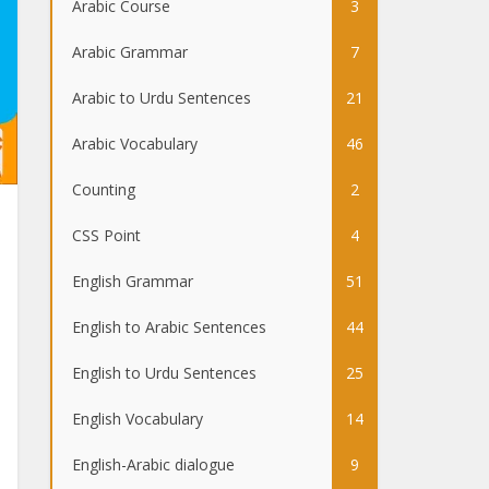
Arabic Course
3
Arabic Grammar
7
Arabic to Urdu Sentences
21
Arabic Vocabulary
46
Counting
2
CSS Point
4
English Grammar
51
English to Arabic Sentences
44
English to Urdu Sentences
25
English Vocabulary
14
English-Arabic dialogue
9