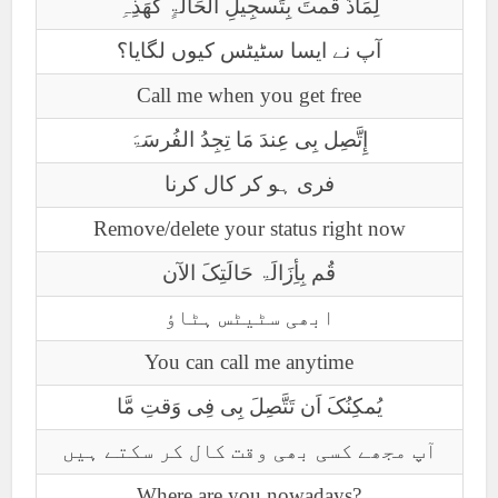
لِمَاذَ قُمتَ بِتَسجِیلِ الحَاَلَۃٍ کَھَذِہِ
آپ نے ایسا سٹیٹس کیوں لگایا؟
Call me when you get free
إِتَّصِل بِی عِندَ مَا تِجِدُ الفُرسَۃَ
فری ہو کر کال کرنا
Remove/delete your status right now
قُم بِأِزَالَۃ حَالَتِکَ الآن
ابھی سٹیٹس ہٹاؤ
You can call me anytime
یُمکِنُکَ اَن تَتَّصِلَ بِی فِی وَقتِ مَّا
آپ مجھے کسی بھی وقت کال کر سکتے ہیں
Where are you nowadays?