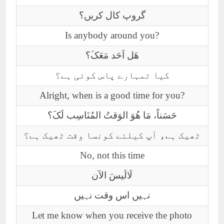
گروپ کال کریں؟
Is anybody around you?
ھَل اَحَد مَعَکَ؟
کیا تمہارے پاس کوئی ہے؟
Alright, when is a good time for you?
حَسَناً، مَا ھُوَ الوَقتُ المُنَاسِب لَکَ؟
ٹھیک ہے، آپ کیلئے کونسا وقت ٹھیک ہے؟
No, not this time
لَالَیسَ الآن
نہیں اس وقت نہیں
Let me know when you receive the photo