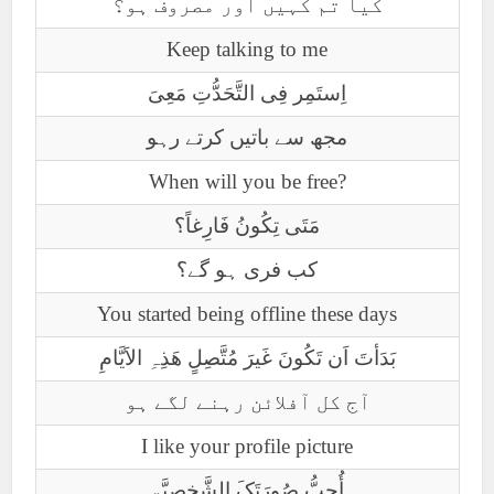
کیا تم کہیں اور مصروف ہو؟
Keep talking to me
اِستَمِر فِی التَّحَدُّتِ مَعِیَ
مجھ سے باتیں کرتے رہو
When will you be free?
مَتَی تِکُونُ فَارِغاً؟
کب فری ہو گے؟
You started being offline these days
بَدَأتَ اَن تَکُونَ غَیرَ مُتَّصِلٍ ھَذِہِ الاَیَّامِ
آج کل آفلائن رہنے لگے ہو
I like your profile picture
أُحِبُّ صُورَتَکَ الشَّخصِیَّۃِ