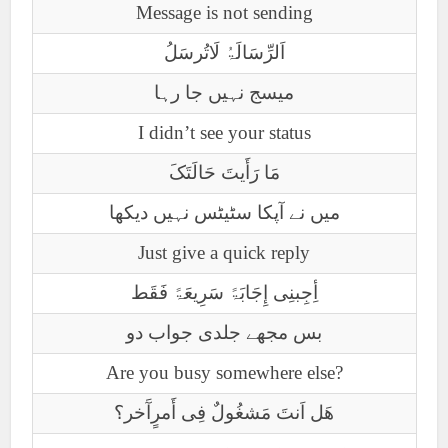
Message is not sending
اَلرِّسَالَۃُ لَاتُرسَلُ
میسج نہیں جا رہا
I didn’t see your status
مَا رَأَیتَ حَالَتَکَ
میں نے آپکا سٹیٹس نہیں دیکھا
Just give a quick reply
أِجِبنِی إِجَابَۃً سَرِیعَۃً فَقَط
بس مجھے جلدی جواب دو
Are you busy somewhere else?
ھَل اَنتَ مَشغُولٌ فِی أَمرٍآَخر؟