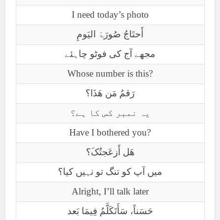
I need today’s photo
أَحتَاجُ صُورَۃَ الیَومِ
مجھے آج کی فوٹو چاہئے
Whose number is this?
رَقمُ مَن ھَذَا؟
یہ نمبر کس کا ہے؟
Have I bothered you?
ھَل أَزعَجتُکَ؟
میں آپ کو تنگ تو نہیں کیا؟
Alright, I’ll talk later
حَسَناً، سَأَتَکَلَّمُ فِیمَا بَعد