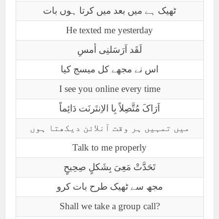
ٹھیک ہے میں بعد میں کرتا ہوں بات
He texted me yesterday
لَقَد اَرَسَلنِی أمسِ
اس نے مجھے کل میسج کیا
I see you online every time
اَرَاکَ مُتَّصِلاً بِا الاِنتَرنَت دَائِماً
میں تمہیں ہر وقت آنلائن دیکھتا ہوں
Talk to me properly
تَحَدَّتْ مَعِیَ بِشَکلٍ صِحِیحٍ
مجھ سے ٹھیک طرح بات کرو
Shall we take a group call?