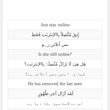
Just stay online
إِبقَ مُتَّصِلاً بِاالاِنتَرنَت فَقَط
بس آنلائن رہو
Is she still online?
ھَل ھِیَ لَا تَزَالُ مُتَّصِلَۃً بِاالاِنتَرنَت؟
کیا وہ ابھی بھی آنلائن ہے؟
He has removed the last seen
لَقَد اَزَال آخِر ظُھُورٍ
اس نے لاسٹ سین ہٹا دیا ہے