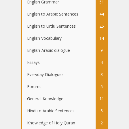
English Grammar
51
English to Arabic Sentences
44
English to Urdu Sentences
25
English Vocabulary
14
English-Arabic dialogue
9
Essays
4
Everyday Dialogues
3
Forums
5
General Knowledge
11
Hindi to Arabic Sentences
5
Knowledge of Holy Quran
2