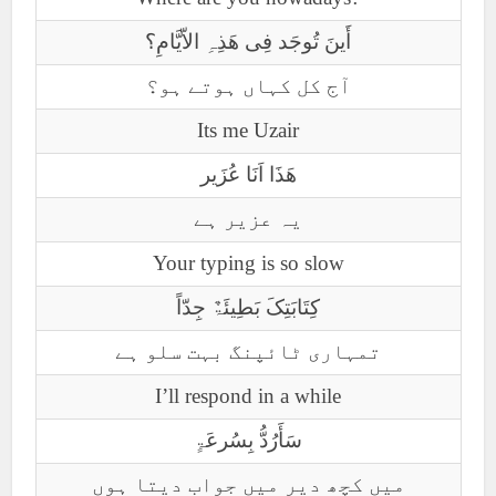
أَینَ تُوجَد فِی ھَذِہِ الاّیَّامِ؟
آج کل کہاں ہوتے ہو؟
Its me Uzair
ھَذَا اَنَا عُزَیر
یہ عزیر ہے
Your typing is so slow
کِتَابَتِکَ بَطِیئَۃٌ جِدّاً
تمہاری ٹائپنگ بہت سلو ہے
I’ll respond in a while
سَأَرُدُّ بِسُرعَۃٍ
میں کچھ دیر میں جواب دیتا ہوں