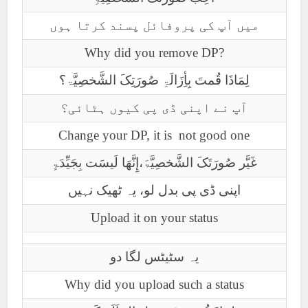
میں آپ کی پروفائل پسند کرتا ہوں
Why did you remove DP?
لِمَاذَا قُمتَ بِأِزَالَۃِ صُورَتِکَ الشَّخصِیَّۃ؟
آپ نے اپنی ڈی پی کیوں ہٹائی؟
Change your DP, it is not good one
غَیَّر صُورَتَکَ الشَّخصِیَّۃَ،إِنَّھَا لَیسَت بِجَیِّدَۃٍ
اپنی ڈی پی بدل لو، یہ ٹھیک نہیں
Upload it on your status
یہ سٹیٹس لگا دو
Why did you upload such a status