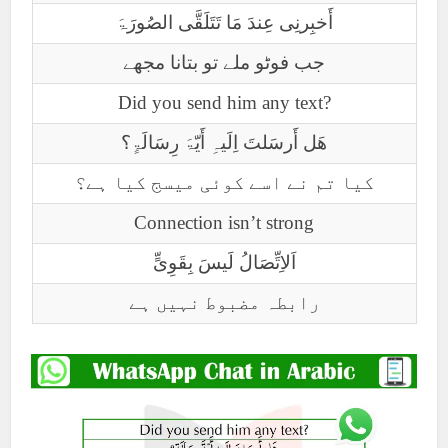
أَخبِرنِی عِندَ مَا تَتَلَقَّی الصُورَۃَ
جب فوٹو ملے تو بتانا مجھے
Did you send him any text?
ھَل أَرسَلتَ اِلَیہِ أَیّۃَ رِسَالَۃٍ؟
کیا تم نے اسے کوئی میسج کیا ہے؟
Connection isn’t strong
اَلاِتِّصَالُ لَیسَ بِقَوِیٍّ
رابطہ مضبوط نہیں ہے