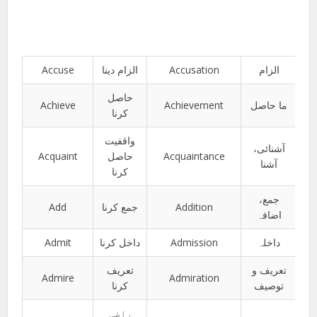
Accuse
الزام دینا
Accusation
الزام
حاصل
Achieve
Achievement
ما حاصل
کرنا
واقفیت
آشنائی،
Acquaint
حاصل
Acquaintance
آشنا
کرنا
جمع،
Add
جمع کرنا
Addition
اضافہ
Admit
داخل کرنا
Admission
داخلہ
تعریف و
تعریف
Admire
Admiration
توصیف
کرنا
راضی