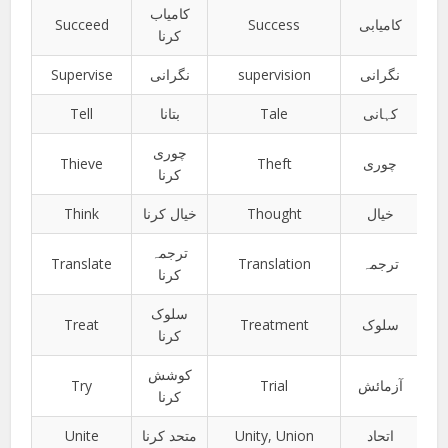
کامیاب
Succeed
Success
کامیابی
کرنا
Supervise
نگرانی
supervision
نگرانی
Tell
بتانا
Tale
کہانی
چوری
Thieve
Theft
چوری
کرنا
Think
خیال کرنا
Thought
خیال
ترجمہ
Translate
Translation
ترجمہ
کرنا
سلوک
Treat
Treatment
سلوک
کرنا
کوشش
Try
Trial
آزمائش
کرنا
Unite
متحد کرنا
Unity, Union
اتحاد