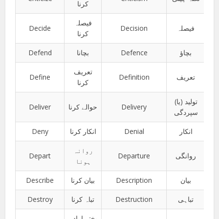
کرنا
فیصلہ
Decide
Decision
فیصلہ
کرنا
Defend
بچانا
Defence
بچاؤ
تعریف
Define
Definition
تعریف
کرنا
تولید (یا)
Deliver
حوالے کرنا
Delivery
سپردگی
Deny
انکار کرنا
Denial
انکار
روانہ
Depart
Departure
روانگی
ہونا
Describe
بیان کرنا
Description
بیان
Destroy
تباہ کرنا
Destruction
تباہی
پختہ ارادہ