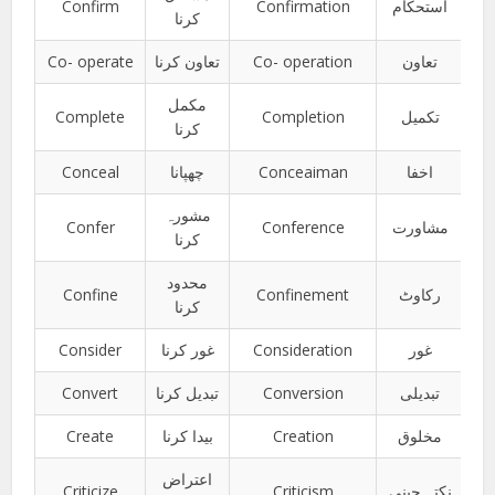
Confirm
Confirmation
استحکام
کرنا
Co- operate
تعاون کرنا
Co- operation
تعاون
مکمل
Complete
Completion
تکمیل
کرنا
Conceal
چھپانا
Conceaiman
اخفا
مشورہ
Confer
Conference
مشاورت
کرنا
محدود
Confine
Confinement
رکاوٹ
کرنا
Consider
غور کرنا
Consideration
غور
Convert
تبدیل کرنا
Conversion
تبدیلی
Create
بیدا کرنا
Creation
مخلوق
اعتراض
Criticize
Criticism
نکتہ چینی