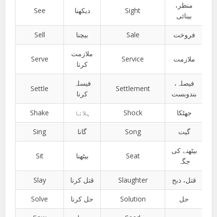
منظر،
See
دیکھنا
Sight
بینائی
Sell
بیچنا
Sale
فروخت
ملازمت
Serve
Service
ملازمت
کرنا
فیصلہ،
فیسلہ
Settle
Settlement
بندوبست
کرنا
Shake
ہلانا
Shock
جھٹکا
Sing
گانا
Song
گیت
بیٹھنے کی
Sit
بیٹھنا
Seat
جگہ
Slay
قتل کرنا
Slaughter
قتل، ذبح
Solve
حل کرنا
Solution
حل