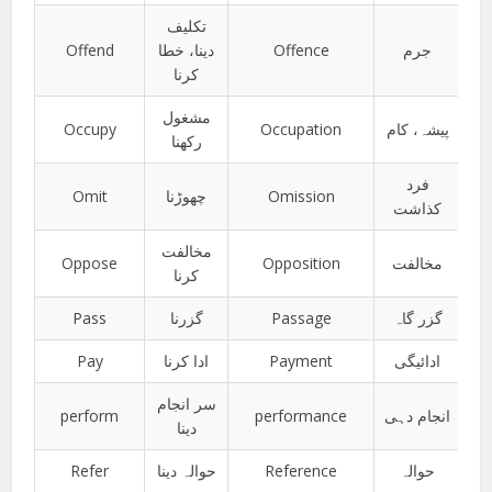
تکلیف
Offend
دینا، خطا
Offence
جرم
کرنا
مشغول
Occupy
Occupation
پیشہ، کام
رکھنا
فرد
Omit
چھوڑنا
Omission
کذاشت
مخالفت
Oppose
Opposition
مخالفت
کرنا
Pass
گزرنا
Passage
گزر گاہ
Pay
ادا کرنا
Payment
ادائیگی
سر انجام
perform
performance
انجام دہی
دینا
Refer
حوالہ دینا
Reference
حوالہ