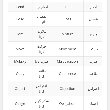
Lend
ادھار دینا
Loan
ادھار
نقصان
Lose
Loss
نقصان
اٹھانا
ملاوٹ
Mix
Mixture
امیزش
کرنا
حرکت
Move
Movement
حرکت
کرنا
Multiply
ضرب دینا
Multiplication
ضرب
اطاعت
Obey
Obedience
اطاعت
کرنا
اعتراض
Object
Objection
اعتراض
کرنا
شکر گزار
Oblige
Obligation
احسان
کرنا