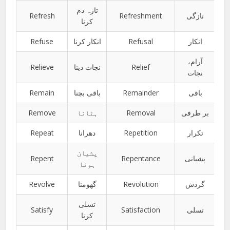
تازہ دم
Refresh
Refreshment
تازگی
کرنا
Refuse
انکار کرنا
Refusal
انکار
آرام،
Relieve
نجات دینا
Relief
نجات
Remain
باقی بچنا
Remainder
باقی
Remove
ہٹانا
Removal
بر طرفی
Repeat
دھرانا
Repetition
تکرار
پشیان
Repent
Repentance
پشیانی
ہونا
Revolve
گھومنا
Revolution
گردش
تسلی
Satisfy
Satisfaction
تسلی
کرنا