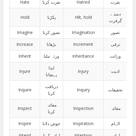
Hate
نفرت کرنا
Hatred
نفرت
دستہ،
Hold
پکڑنا
Hilt, hold
گرفرت
Imagine
تصور کرنا
Imagination
تصور
Increase
بڑھانا
Increment
ترقی
Inherit
ورثہ ملنا
Inheritance
وراثت
ایذا
Injure
Injury
اذیت
پہنچانا
دریافت
Inquire
Inquiry
تحقیقات
کرنا
معائنہ
Inspect
Inspection
معائنہ
کرنا
Inspire
جوش دلانا
Inspiration
الہام
Intend
ارادہ کرنا
Intention
ارادہ