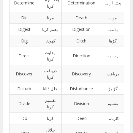
Determine
Determination
پختہ ارادہ
کرنا
Die
مرنا
Death
موت
Digest
ہضم کرنا
Digestion
ہاضمہ
Dig
کھودنا
Ditch
گڑھا
ہدایت
Direct
Direction
ہدایت
کرنا
دریافت
Discover
Discovery
دریافت
کرنا
Disturb
خلل ڈالنا
Disturbance
گڑ بڑ
تقسیم
Divide
Division
تقسیم
کرنا
Do
کرنا
Deed
کارنامہ
چلانا،