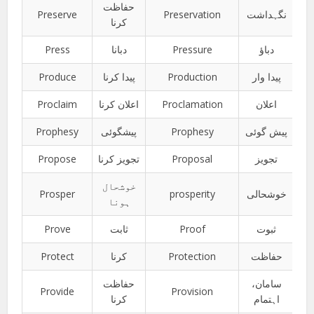
حفاظت
Preserve
Preservation
نگہداشت
کرنا
Press
دبانا
Pressure
دباؤ
Produce
پیدا کرنا
Production
پیدا وار
Proclaim
اعلان کرنا
Proclamation
اعلان
Prophesy
پیشگوئی
Prophesy
پیش گوئی
Propose
تجویز کرنا
Proposal
تجویز
خوشحال
Prosper
prosperity
خوشحالی
ہونا
Prove
ثابت
Proof
ثبوت
Protect
کرنا
Protection
حفاظت
سامان،
حفاظت
Provide
Provision
اہتمام
کرنا