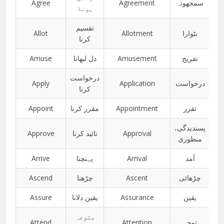
Agree
Agreement
سمجھوتہ
ہونا
تقسیم
Allot
Allotment
بٹوارا
کرنا
Amuse
دل لبھانا
Amusement
تفریح
درخواست
Apply
Application
درخواست
کرنا
Appoint
مقرر کرنا
Appointment
تقرر
پسندیدگی،
Approve
تائید کرنا
Approval
منظوری
Arrive
پہنچنا
Arrival
آمد
Ascend
چڑھنا
Ascent
چڑھائی
Assure
یقین دلانا
Assurance
یقین
متوجہ
Attend
Attention
توجہ