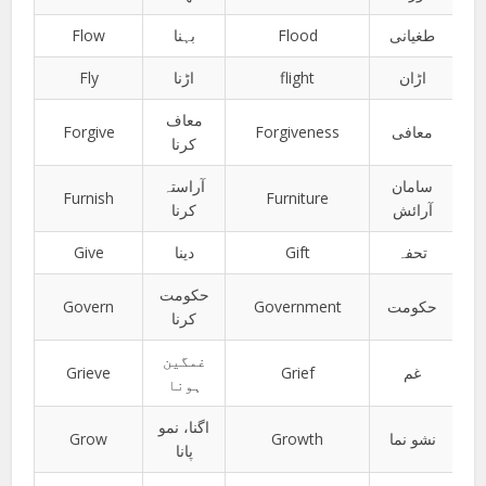
Flow
بہنا
Flood
طغیانی
Fly
اڑنا
flight
اڑان
معاف
Forgive
Forgiveness
معافی
کرنا
سامان
آراستہ
Furnish
Furniture
آرائش
کرنا
Give
دینا
Gift
تحفہ
حکومت
Govern
Government
حکومت
کرنا
غمگین
Grieve
Grief
غم
ہونا
اگنا، نمو
Grow
Growth
نشو نما
پانا