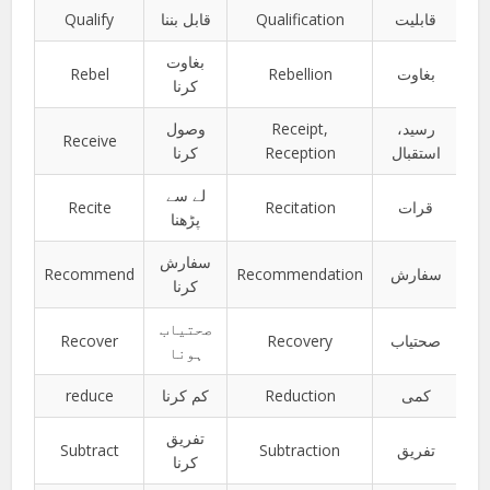
Qualify
قابل بننا
Qualification
قابلیت
بغاوت
Rebel
Rebellion
بغاوت
کرنا
وصول
Receipt,
رسید،
Receive
کرنا
Reception
استقبال
لے سے
Recite
Recitation
قرات
پڑھنا
سفارش
Recommend
Recommendation
سفارش
کرنا
صحتیاب
Recover
Recovery
صحتیاب
ہونا
reduce
کم کرنا
Reduction
کمی
تفریق
Subtract
Subtraction
تفریق
کرنا