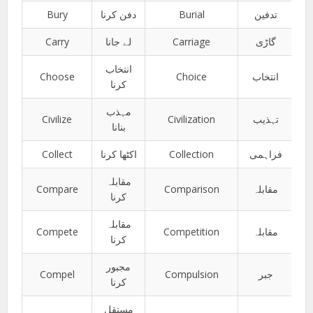
Bury
دفن کرنا
Burial
تدفین
Carry
لے جانا
Carriage
گاڑی
انتخاب
Choose
Choice
انتخاب
کرنا
مہذب
Civilize
Civilization
تہذیب
بنانا
Collect
اکٹھا کرنا
Collection
فراہمی
مقابلہ
Compare
Comparison
مقابلہ
کرنا
مقابلہ
Compete
Competition
مقابلہ
کرنا
مجبور
Compel
Compulsion
جبر
کرنا
مستقل