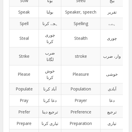
Sow
بونا
Seed
بیج
Speak
بولنا
Speaker, speech
تقریر
Spell
ہجے کرنا
Spelling
ہجے
چوری
Steal
Stealth
چوری
کرنا
ضرب
Strike
stroke
وار، ضرب
لگانا
خوش
Please
Pleasure
خوشی
کرنا
Populate
آباد کرنا
Population
آبادی
Pray
دعا کرنا
Prayer
دعا
Prefer
ترجیع دینا
Preference
ترجیع
Prepare
تیاری کرنا
Preparation
تیاری