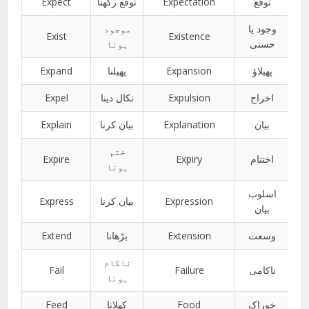
Expect
توقع رکھنا
Expectation
توقع
وجود یا
موجود
Exist
Existence
حسنی
ہونا
Expand
پھیلنا
Expansion
پھیلاؤ
Expel
نکال دینا
Expulsion
اخراج
Explain
بیان کرنا
Explanation
بیان
ختم
Expire
Expiry
اختتام
ہونا
اسلوب
Express
بیان کرنا
Expression
بیان
Extend
بڑھانا
Extension
وسعت
ناکام
Fail
Failure
ناکامی
ہونا
Feed
کھلانا
Food
خوراک