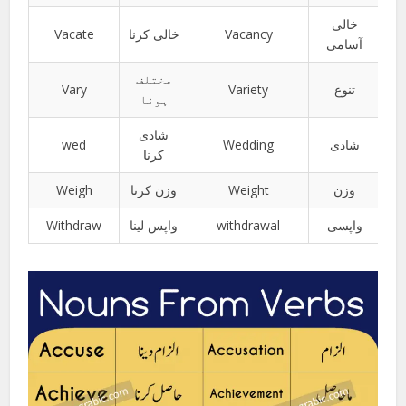
خالی
Vacate
خالی کرنا
Vacancy
آسامی
مختلف
Vary
Variety
تنوع
ہونا
شادی
wed
Wedding
شادی
کرنا
Weigh
وزن کرنا
Weight
وزن
Withdraw
واپس لینا
withdrawal
واپسی