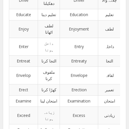
Drive
Driver
چلانے والا
دھکیلنا
Educate
تعلیم دینا
Education
تعلیم
لطف
Enjoy
Enjoyment
لطف
اٹھانا
داخل
Enter
Entry
داخلہ
ہونا
Entreat
التجا کرنا
Entreaty
التجا
ملفوف
Envelop
Envelope
لفافہ
کرنا
Erect
کھڑا کرنا
Erection
تعمیر
Examine
امتحان لینا
Examination
امتحان
زیادہ
Exceed
Excess
زیادتی
ہونا