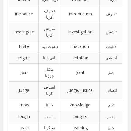
تعارف
Introduce
Introduction
تعارف
کرنا
تفتیش
Investigate
Investigation
تفتیش
کرنا
Invite
دعوت دینا
Invitation
دعوت
Irrigate
پانی دینا
Irritation
آبپاشی
ملانا،
Join
Joint
جوڑ
جوڑنا
انصاف
Judge
Judge, justice
انصاف
کرنا
Know
جاننا
knowledge
علم
Laugh
ہنسنا
Laugher
ہنسی
Learn
سیکھنا
learning
علم