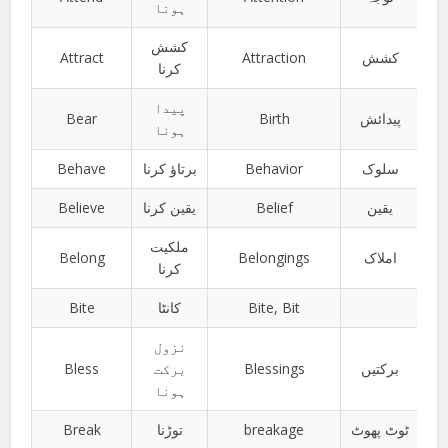
ہونا
کشش
Attract
Attraction
کشش
کرنا
پیدا
Bear
Birth
پیدائش
ہونا
Behave
برتاؤ کرنا
Behavior
سلوک
Believe
یقین کرنا
Belief
یقین
ملکیت
Belong
Belongings
املاک
کرنا
Bite
کانٹا
Bite, Bit
نزول
Bless
برکت
Blessings
برکتیں
ہونا
Break
توڑنا
breakage
ٹوٹ پھوٹ