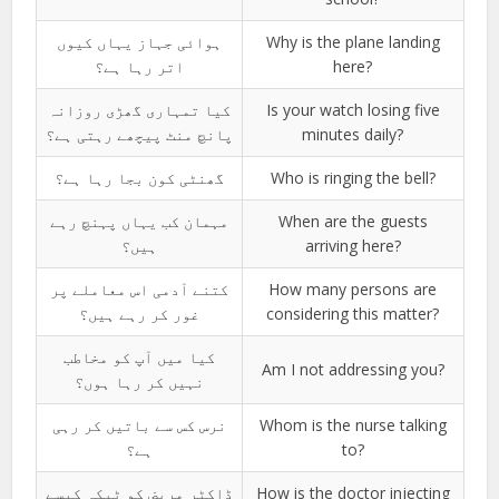
ہوائی جہاز یہاں کیوں
Why is the plane landing
اتر رہا ہے؟
here?
کیا تمہاری گھڑی روزانہ
Is your watch losing five
پانچ منٹ پیچھے رہتی ہے؟
minutes daily?
گھنٹی کون بجا رہا ہے؟
Who is ringing the bell?
مہمان کب یہاں پہنچ رہے
When are the guests
ہیں؟
arriving here?
کتنے آدمی اس معاملے پر
How many persons are
غور کر رہے ہیں؟
considering this matter?
کیا میں آپ کو مخاطب
Am I not addressing you?
نہیں کر رہا ہوں؟
نرس کس سے باتیں کر رہی
Whom is the nurse talking
ہے؟
to?
ڈاکٹر مریض کو ٹیکہ کیسے
How is the doctor injecting