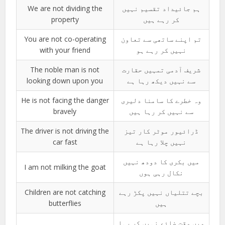
We are not dividing the
ہم جائیداد تقسیم نہیں
property
کر رہے ہیں
You are not co-operating
تم اپنے ساتھی سے تعاون
with your friend
نہیں کر رہے ہو
The noble man is not
شریف آدمی تمہیں حقارت
looking down upon you
سے نہیں دیکھ رہا ہے
He is not facing the danger
وہ خطرے کا سامنا دلیری
bravely
سے نہیں کر رہا ہیں
The driver is not driving the
ڈرائیور موٹر کار تیز
car fast
نہیں چلا رہا ہے
میں بکری کا دودھ نہیں
I am not milking the goat
نکال رہی ہوں
Children are not catching
بچے تتلیاں نہیں پکڑ رہے
butterflies
ہیں
میں وقت ضائع نہیں کر رہا