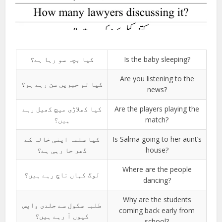
کیا بچہ سو رہا ہے؟
Is the baby sleeping?
Are you listening to the
کیا تم خبریں سن رہے ہو؟
news?
کیا کھلاڑی میچ کھیل رہے
Are the players playing the
ہیں؟
match?
کیا سلمہ اپنی خالہ کے
Is Salma going to her aunt’s
گھر جا رہی ہے؟
house?
Where are the people
لوگ کہاں ناچ رہے ہیں؟
dancing?
Why are the students
طلبہ سکول سے جلدی واپس
coming back early from
کیوں آ رہے ہیں؟
school?