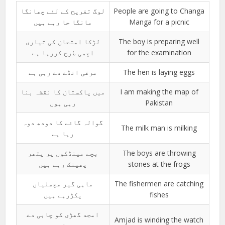
لوگ تفریح کے لئے چھانگا
People are going to Changa
مانگا جا رہے ہیں
Manga for a picnic
لڑکا امتحان کی تیاری
The boy is preparing well
اچھی طرح کررہا ہے
for the examination
مرغی انڈے دے رہی ہے
The hen is laying eggs
میں پاکستان کا نقشہ بنا
I am making the map of
رہی ہوں
Pakistan
گوالہ گائے کا دودھ دوہ
The milk man is milking
رہا ہے
بچے مینڈکوں پر پتھر
The boys are throwing
پھینک رہے ہیں
stones at the frogs
ماہی گیر مچھلیاں
The fishermen are catching
پکڑرہے ہیں
fishes
امجد گھڑی کو چابی دے
Amjad is winding the watch