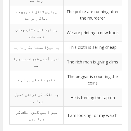
رہا ہے
پولیس قاتل کے پیچھے
The police are running after
بھاگ رہی ہے
the murderer
ہم ایک نئی کتاب چھاپ
We are printing a new book
رہے ہیں
یہ کپڑا سستا بک رہا ہے
This cloth is selling cheap
امیر آدمی خیرات دے رہا
The rich man is giving alms
ہے
The beggar is counting the
فقیر سکے گن رہا ہے
coins
وہ نلکے کی ٹونٹی کھول
He is turning the tap on
رہا ہے
میں اپنی گھڑی تلاش کر
I am looking for my watch
رہا ہوں