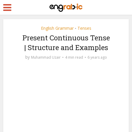
English Grammar
Tenses
•
Present Continuous Tense
| Structure and Examples
by
Muhammad Uzair
4 min read
6 years ago