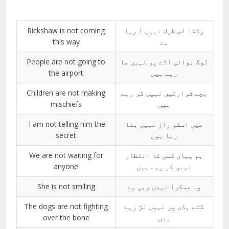
Rickshaw is not coming
رکشا اس طرف نہیں آ رہا
this way
ہے
People are not going to
لوگ ہوائی اڈے پر نہیں جا
the airport
رہے ہیں
Children are not making
بچے شرارتیں نہیں کر رہے
mischiefs
ہیں
I am not telling him the
میں اسکو راز نہیں بتا
secret
رہا ہوں
We are not waiting for
ہم یہاں کسی کا انتظار
anyone
نہیں کر رہے ہیں
She is not smiling
وہ مسکرا نہیں رہی ہے
The dogs are not fighting
کتے ہڈی پر نہیں لڑ رہے
over the bone
ہیں